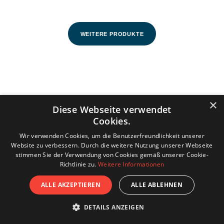
WEITERE PRODUKTE
Industrie Sektionaltor Preise
×
Diese Webseite verwendet
Cookies.
Wir verwenden Cookies, um die Benutzerfreundlichkeit unserer
Website zu verbessern. Durch die weitere Nutzung unserer Webseite
stimmen Sie der Verwendung von Cookies gemäß unserer Cookie-
Richtlinie zu.
Weitere Informationen
Händlersuche
ALLE AKZEPTIEREN
ALLE ABLEHNEN
Haben Sie Fragen zu das Tor? Dann
DETAILS ANZEIGEN
können Sie immer unsere Händleren