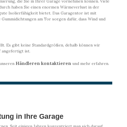
erung, die Sie in Ihrer Garage vornehmen können. Viele
adurch haben Sie einen enormen Wärmeverlust in der
e Isolierfähigkeit bietet. Das Garagentor ist mit
e Gummidichtungen am Tor sorgen dafür, dass Wind und
lt. Es gibt keine Standardgrößen, dehalb können wir
 angefertigt ist.
Händleren kontaktieren
 unseren
und mehr erfahren.
ung in Ihre Garage
en. Seit einigen Jahren konzentriert man sich darauf,