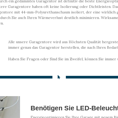
 ein gedämmtes Garagentor ist definitiv die beste Energieoptimi
tere Garagentore haben oft keine Isolierung oder Dichtleisten. D
ntore mit 44-mm-Polyurethanschaum isoliert, der eine wirklich gut
durch Sie auch Ihren Wärmeverlust deutlich minimieren. Wirksam
en.
Alle unsere Garagentore wird aus Höchsten Qualität hergestel
immer genau das Garagentor herstellen, die nach Ihres Bedarf
Haben Sie Fragen oder Sind Sie im Zweifel, können Sie immer
Benötigen Sie LED-Beleucht
Energieoptimieren Sie Ihre Garage mit neuem Birn